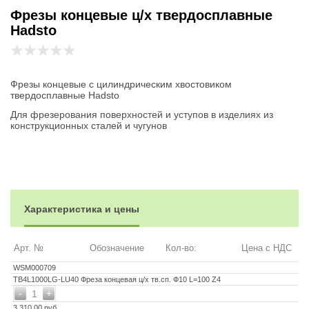
Фрезы концевые ц/х твердосплавные
Hadsto
Фрезы концевые с цилиндрическим хвостовиком
твердосплавные Hadsto
Для фрезерования поверхностей и уступов в изделиях из
конструкционных сталей и чугунов
Характеристика и цены
Арт. №
Обозначение
Кол-во:
Цена с НДС
WSM000709
TB4L1000LG-LU40 Фреза концевая ц/х тв.сп. Ф10 L=100 Z4
-
+
1
3 310.00 руб