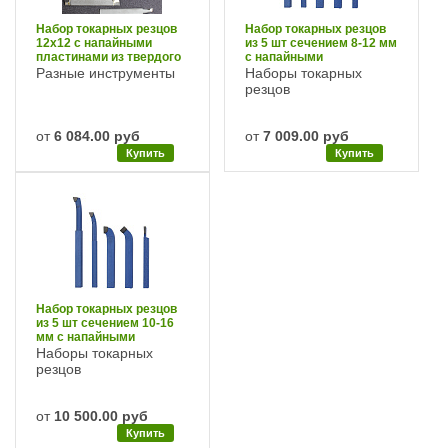
Набор токарных резцов
Набор токарных резцов
12х12 с напайными
из 5 шт сечением 8-12 мм
пластинами из твердого
с напайными
сплава
пластинами из HM P 25
Разные инструменты
Наборы токарных
Fervi
резцов
от
6 084.00 руб
от
7 009.00 руб
Купить
Купить
Набор токарных резцов
из 5 шт сечением 10-16
мм с напайными
пластинами из HM P 25
Наборы токарных
Fervi
резцов
от
10 500.00 руб
Купить