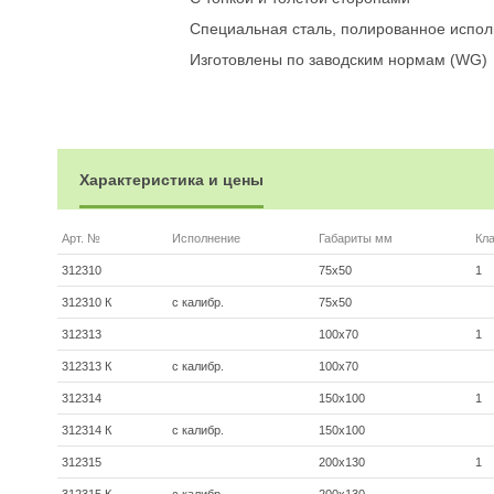
Специальная сталь, полированное испо
Изготовлены по заводским нормам (WG)
Характеристика и цены
Арт. №
Исполнение
Габариты мм
Кл
312310
75x50
1
312310 К
с калибр.
75x50
312313
100x70
1
312313 К
с калибр.
100x70
312314
150x100
1
312314 К
с калибр.
150x100
312315
200x130
1