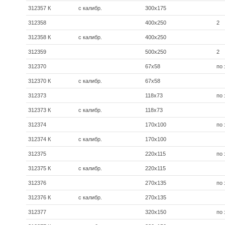
312357 К
с калибр.
300х175
312358
400х250
2
312358 К
с калибр.
400х250
312359
500х250
2
312370
67x58
по
312370 К
с калибр.
67x58
312373
118x73
по
312373 К
с калибр.
118x73
312374
170x100
по
312374 К
с калибр.
170x100
312375
220x115
по
312375 К
с калибр.
220x115
312376
270x135
по
312376 К
с калибр.
270x135
312377
320x150
по