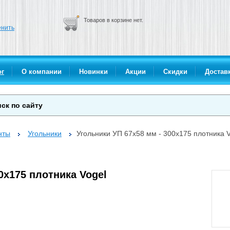
Товаров в корзине нет.
нить
ог
О компании
Новинки
Акции
Скидки
Доставк
нты
Угольники
Угольники УП 67х58 мм - 300х175 плотника V
0х175 плотника Vogel