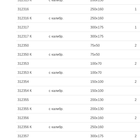
312315 К
с калибр.
200x130
312316
250x160
1
312316 К
с калибр.
250x160
312317
300x175
1
312317 К
с калибр.
300x175
312350
75x50
2
312350 К
с калибр.
75x50
312353
100x70
2
312353 К
с калибр.
100x70
312354
150x100
2
312354 К
с калибр.
150x100
312355
200x130
2
312355 К
с калибр.
200x130
312356
250х160
2
312356 К
с калибр.
250х160
312357
300х175
2