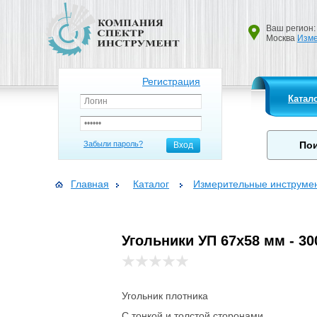
Ваш регион:
Москва
Изме
Регистрация
Катал
Забыли пароль?
Вход
Главная
Каталог
Измерительные инструме
Угольники УП 67х58 мм - 30
Угольник плотника
С тонкой и толстой сторонами