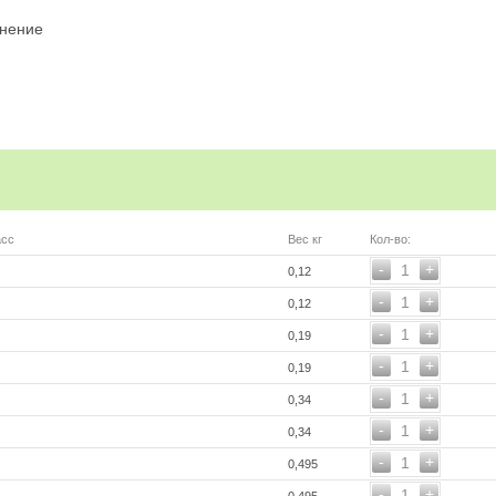
лнение
асс
Вес кг
Кол-во:
-
+
1
0,12
-
+
1
0,12
-
+
1
0,19
-
+
1
0,19
-
+
1
0,34
-
+
1
0,34
-
+
1
0,495
-
+
1