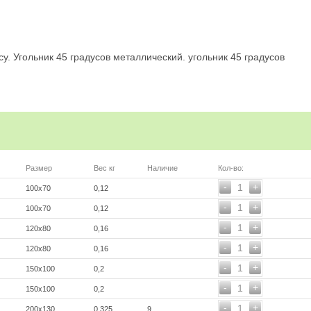
. Угольник 45 градусов металлический. угольник 45 градусов
Размер
Вес кг
Наличие
Кол-во:
-
+
1
100х70
0,12
-
+
1
100х70
0,12
-
+
1
120x80
0,16
-
+
1
120x80
0,16
-
+
1
150x100
0,2
-
+
1
150x100
0,2
-
+
1
200x130
0,325
9