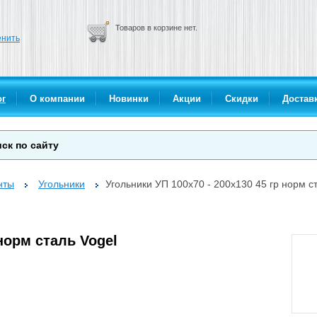
Товаров в корзине нет.
нить
ог
О компании
Новинки
Акции
Скидки
Доставк
нты
Угольники
Угольники УП 100х70 - 200х130 45 гр норм с
 норм сталь Vogel