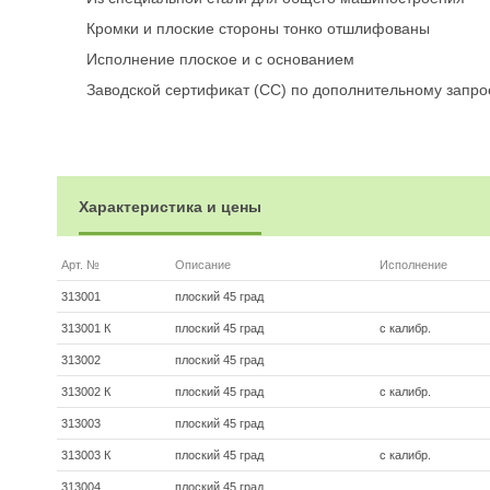
Кромки и плоские стороны тонко отшлифованы
Исполнение плоское и с основанием
Заводской сертификат (СС) по дополнительному запросу
Характеристика и цены
Арт. №
Описание
Исполнение
313001
плоский 45 град
313001 К
плоский 45 град
с калибр.
313002
плоский 45 град
313002 К
плоский 45 град
с калибр.
313003
плоский 45 град
313003 К
плоский 45 град
с калибр.
313004
плоский 45 град