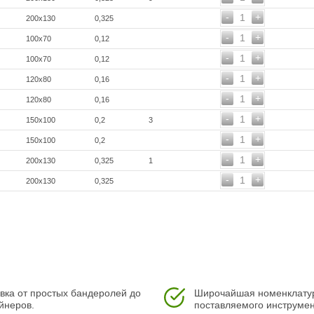
-
+
1
200x130
0,325
-
+
1
100х70
0,12
-
+
1
100х70
0,12
-
+
1
120x80
0,16
-
+
1
120x80
0,16
-
+
1
150x100
0,2
3
-
+
1
150x100
0,2
-
+
1
200x130
0,325
1
-
+
1
200x130
0,325
вка от простых бандеролей до
Широчайшая номенклату
йнеров.
поставляемого инструмен