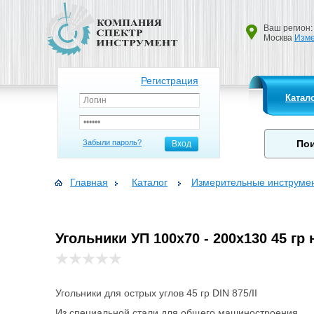
Ваш регион:
Москва
Изме
Регистрация
Катал
Забыли пароль?
Вход
Главная
Каталог
Измерительные инструме
Угольники УП 100х70 - 200х130 45 гр
Угольники для острых углов 45 гр DIN 875/II
Из специальной стали для общего машиностроения