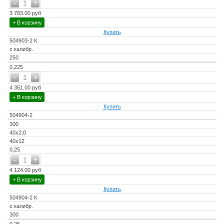
-
+
1
3 783.00 руб
+ В корзину
Купить
504903-2 К
с калибр.
250
0,225
-
+
1
4 351.00 руб
+ В корзину
Купить
504904-2
300
40х2,0
40х12
0,25
-
+
1
4 124.00 руб
+ В корзину
Купить
504904-2 К
с калибр.
300