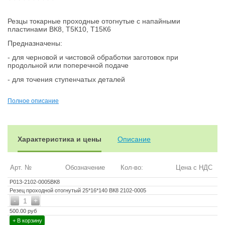
Резцы токарные проходные отогнутые с напайными
пластинами ВК8, Т5К10, Т15К6
Предназначены:
- для черновой и чистовой обработки заготовок при
продольной или поперечной подаче
- для точения ступенчатых деталей
- для подрезания буртиков и торцов
Полное описание
- для точения деталей с большим отношением длины к
диаметру
Изготовлены по ГОСТ 18877-73
Характеристика и цены
Описание
Арт. №
Обозначение
Кол-во:
Цена с НДС
Р013-2102-0005ВК8
Резец проходной отогнутый 25*16*140 ВК8 2102-0005
-
+
1
500.00 руб
+ В корзину