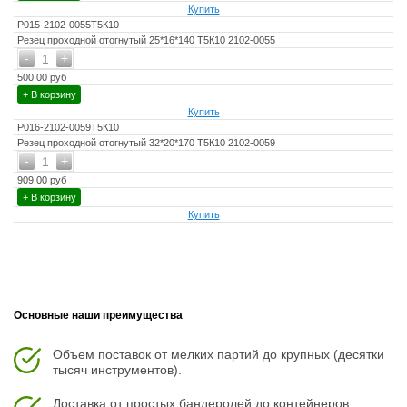
Купить
Р015-2102-0055Т5К10
Резец проходной отогнутый 25*16*140 Т5К10 2102-0055
-
+
1
500.00 руб
+ В корзину
Купить
Р016-2102-0059Т5К10
Резец проходной отогнутый 32*20*170 Т5К10 2102-0059
-
+
1
909.00 руб
+ В корзину
Купить
Основные наши преимущества
Объем поставок от мелких партий до крупных (десятки
тысяч инструментов).
Доставка от простых бандеролей до контейнеров.