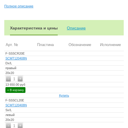
Производство Fervi (Италия)
Полное описание
Другие резцы фирмы Fervi смотрите
здесь
Ориентировочно стоимость с НДС в России можно рассчитать,
умножив цену в каталоге на курс руб/евро
Характеристика и цены
Описание
Смотрите тур по оборудованию и инструментам Fervi
по этой
ссылке
Арт. №
Пластина
Обозначение
Исполнение
F-SSSCR20E
SCMT120408N
Dx/L
правый
20х20
-
+
1
13 650.00 руб
+ В корзину
Купить
F-SSSCL20E
SCMT120408N
Sx/L
левый
20х20
-
+
1