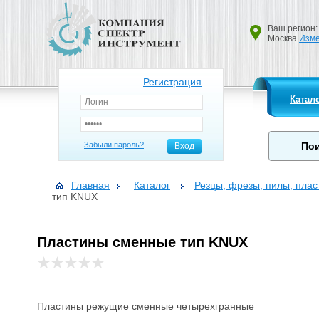
Ваш регион:
Москва
Изме
Регистрация
Катал
Забыли пароль?
Вход
Главная
Каталог
Резцы, фрезы, пилы, пла
тип KNUX
Пластины сменные тип KNUX
Пластины режущие сменные четырехгранные