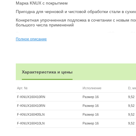
Марка KNUX с покрытием
Пригодна для черновой и чистовой обработки стали в сухи
Конкретная упрочненная подложка в сочетании с новым п
большого числа применений
Сплав пластины соответствует материалу по ISO-классу P
Полное описание
Производство Fervi (Италия)
Другие пластины фирмы Fervi смотрите
здесь
Ориентировочно стоимость с НДС в России можно рассчитат
Смотрите тур по оборудованию и инструментам Fervi
по эт
Характеристика и цены
Арт. №
Исполнение
D, м
F-KNUX160410RN
Размер 16
9,52
F-KNUX160410RN
Размер 16
9,52
F-KNUX160405LN
Размер 16
9,52
F-KNUX160410LN
Размер 16
9,52