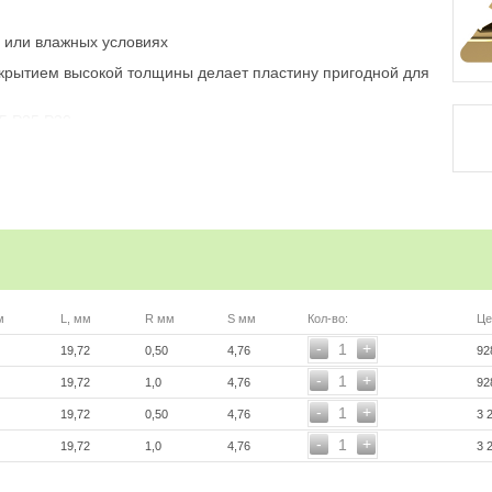
х или влажных условиях
окрытием высокой толщины делает пластину пригодной для
15,P25,P30
ь, умножив цену в каталоге на курс руб/евро
ой ссылке
м
L, мм
R мм
S мм
Кол-во:
Це
-
+
1
19,72
0,50
4,76
92
-
+
1
19,72
1,0
4,76
92
-
+
1
19,72
0,50
4,76
3 
-
+
1
19,72
1,0
4,76
3 