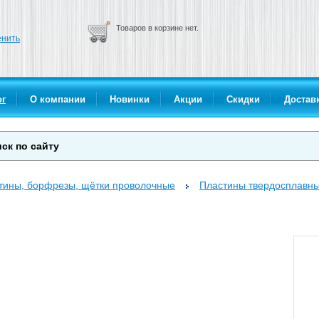
Товаров в корзине нет.
нить
ог
О компании
Новинки
Акции
Скидки
Доставк
стины, борфрезы, щётки проволочные
Пластины твердосплавны