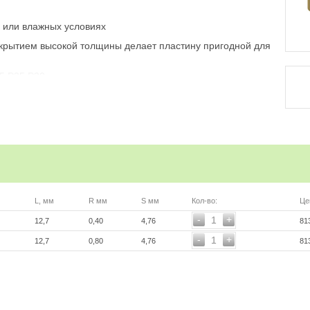
х или влажных условиях
окрытием высокой толщины делает пластину пригодной для
15,P25,P30
ь, умножив цену в каталоге на курс руб/евро
ой ссылке
L, мм
R мм
S мм
Кол-во:
Це
-
+
1
12,7
0,40
4,76
81
-
+
1
12,7
0,80
4,76
81