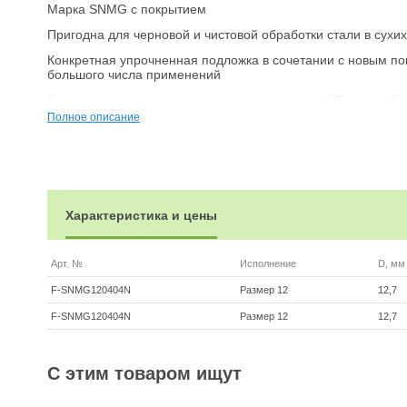
Марка SNMG с покрытием
Пригодна для черновой и чистовой обработки стали в сухи
Конкретная упрочненная подложка в сочетании с новым п
большого числа применений
Сплав пластины соответствует материалу по ISO-классу P
Полное описание
Производство Fervi (Италия)
Другие пластины фирмы Fervi смотрите
здесь
Ориентировочно стоимость с НДС в России можно рассчитат
Смотрите тур по оборудованию и инструментам Fervi
по эт
Характеристика и цены
Арт. №
Исполнение
D, мм
F-SNMG120404N
Размер 12
12,7
F-SNMG120404N
Размер 12
12,7
С этим товаром ищут