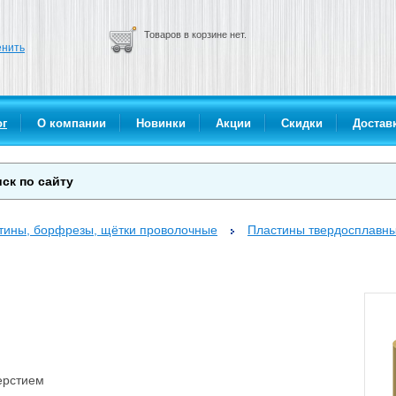
Товаров в корзине нет.
нить
ог
О компании
Новинки
Акции
Скидки
Доставк
стины, борфрезы, щётки проволочные
Пластины твердосплавны
ерстием