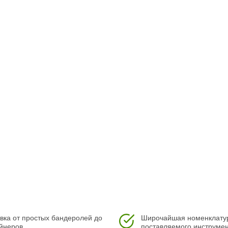
вка от простых бандеролей до
Широчайшая номенклату
йнеров.
поставляемого инструмен