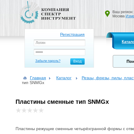
Ваш регион:
Москва
Изме
Регистрация
Катал
Забыли пароль?
Вход
Главная
Каталог
Резцы, фрезы, пилы, пла
тип SNMGx
Пластины сменные тип SNMGx
Пластины режущие сменные четырёхгранной формы с отв