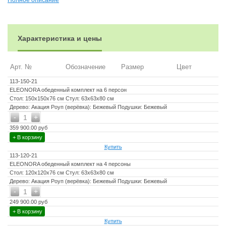
Полное описание
Материал чехла на подушки - Olefin (водоотталкивающая
ткань)
Материал наполнителя подушек - пенополеуретан/
холлофайбер
Характеристика и цены
Цвет каркаса - акация
Цвет подушек - бежевый
Арт. №
Обозначение
Размер
Цвет
Дополнительная информация:
113-150-21
ELEONORA обеденный комплект на 6 персон
Максимальная нагрузка - 150 кг
Стол: 150х150х76 см Стул: 63х63х80 см
Чехлы съемные - да
Дерево: Акация Роуп (верёвка): Бежевый Подушки: Бежевый
-
+
1
Температурный режим - от -50॰C до +50॰C
359 900.00 руб
Держатели и крепления подушек зависят от поставки и не
+ В корзину
являются неотъемлемой частью комплекта
Купить
Гарантия и эксплуатация:
113-120-21
ELEONORA обеденный комплект на 4 персоны
Гарантийный срок - 1 год
Стол: 120х120х76 см Стул: 63х63х80 см
Дерево: Акация Роуп (верёвка): Бежевый Подушки: Бежевый
Эксплуатационный срок - 10 лет
-
+
1
Страна производитель - Вьетнам
249 900.00 руб
+ В корзину
Купить