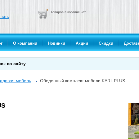
Товаров в корзине нет.
нить
ог
О компании
Новинки
Акции
Скидки
Доставк
адовая мебель
Обеденный комплект мебели KARL PLUS
US