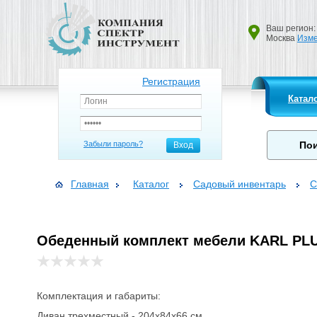
Ваш регион:
Москва
Изме
Регистрация
Катал
Забыли пароль?
Вход
Главная
Каталог
Садовый инвентарь
С
Обеденный комплект мебели KARL PL
Комплектация и габариты:
Диван трехместный - 204х84х66 см