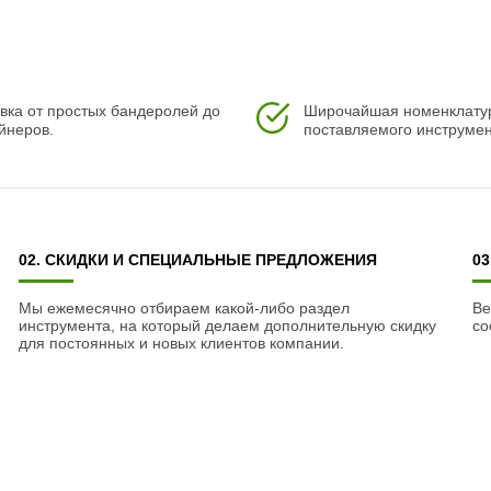
, ZOYA, ZORRO, GRAND VICKY, FIONA, VIOLETTA в сером
вка от простых бандеролей до
Широчайшая номенклату
йнеров.
поставляемого инструмен
 являются неотъемлемой частью комплекта
02. СКИДКИ И СПЕЦИАЛЬНЫЕ ПРЕДЛОЖЕНИЯ
0
Мы ежемесячно отбираем какой-либо раздел
Ве
инструмента, на который делаем дополнительную скидку
со
для постоянных и новых клиентов компании.