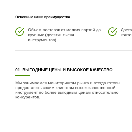
Чехлы съемные - да
Температурный режим - от -50?C до +50?C
Основные наши преимущества
Сочетается с комплектами бренда ROYAL FAMILY - GENRY
цвете
Объем поставок от мелких партий до
Доста
крупных (десятки тысяч
конте
Накладки на ножки - да (пластиковые)
инструментов).
Категория ротанга - первичная
Держатели и крепления подушек зависят от поставки и не
Гарантия и эксплуатация:
01. ВЫГОДНЫЕ ЦЕНЫ И ВЫСОКОЕ КАЧЕСТВО
Гарантийный срок - 1 год
Эксплуатационный срок - 10 лет
Мы занимаемся мониторингом рынка и всегда готовы
Страна производитель - Китай
предоставить своим клиентам высококачественный
инструмент по более выгодным ценам относительно
конкурентов.