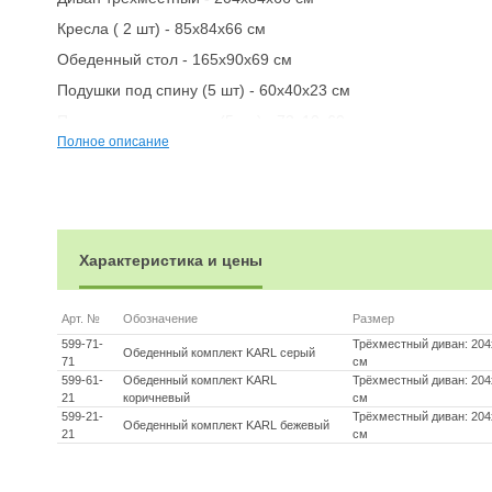
Кресла ( 2 шт) - 85х84х66 см
Обеденный стол - 165х90х69 см
Подушки под спину (5 шт) - 60х40х23 см
Подушки для сиденья (5 шт) - 73х10х60 см
Полное описание
Материалы:
Материал комплекта - искусственный ротанг (ручного плет
Материал каркаса – сталь, окрашенная порошковым мето
Материал столешницы - закаленное стекло
Характеристика и цены
Материал чехла на подушки - олефин (водоотталкивающая
Материал наполнителя подушек под спину - синтетический
Арт. №
Обозначение
Размер
Материал наполнителя подушек для сидения - поролон
599-71-
Трёхместный диван: 204
Обеденный комплект KARL серый
71
см
Цвет комплекта - Серый
599-61-
Обеденный комплект KARL
Трёхместный диван: 204
Цвет подушек - Серые
21
коричневый
см
599-21-
Трёхместный диван: 204
Обеденный комплект KARL бежевый
Дополнительная информация:
21
см
Количество посадочных мест – 5 человек
Максимальная нагрузка на посадочное место - 150 кг