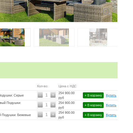
Кол-во:
Цена с НДС
254 900.00
-
+
1
Подушки: Серые
+ В корзину
Купить
руб
евый Подушки:
254 900.00
-
+
1
+ В корзину
Купить
руб
254 900.00
-
+
1
й Подушки: Бежевые
+ В корзину
Купить
руб