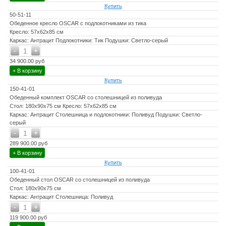
Чехлы съемные – да
Купить
50-51-11
Температурный режим - от -50?C до +50?C
Обеденное кресло OSСAR с подлокотниками из тика
Сочетается с комплектами бренда ROYAL FAMILY
Кресло: 57х62х85 см
Каркас: Антрацит Подлокотники: Тик Подушки: Светло-серый
Накладки на ножки - да (пластиковые)
-
+
1
Держатели и крепления подушек зависят от поставки и не
34 900.00 руб
являются неотъемлемой частью комплекта
+ В корзину
Купить
Гарантийный срок - 1 год
150-41-01
Эксплуатационный срок - 10 лет
Обеденный комплект OSCAR со столешницей из поливуда
Стол: 180х90х75 см Кресло: 57х62х85 см
Страна производитель - Китай
Каркас: Антрацит Столешница и подлокотники: Поливуд Подушки: Светло-
серый
-
+
1
289 900.00 руб
+ В корзину
Купить
100-41-01
Обеденный стол OSCAR со столешницей из поливуда
Стол: 180х90х75 см
Каркас: Антрацит Столешница: Поливуд
-
+
1
119 900.00 руб