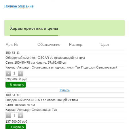
Высота подлокотников - 21 см
Полное описание
Толщина столешницы - 2см
Обеденный стол - 180х90х75 см
Подушки для сиденья (6 шт) - 50х50х6 см
Характеристика и цены
Подушки для спины (6 шт) - 50х30х6 см
Материалы:
Арт. №
Обозначение
Размер
Цвет
Материал каркаса – алюминий, окрашенный порошковым
150-51-11
методом
Обеденный комплект OSCAR со столешницей из тика
Материал столешницы и подлокотников – натуральный тик
Стол: 180х90х75 см Кресло: 57х62х85 см
Каркас: Антрацит Столешница и подлокотники: Тик Подушки: Светло-серый
Материал чехла на подушки - олефин (водоотталкивающая
-
+
1
ткань)
339 900.00 руб
Материал наполнителя подушек для сидения - поролон
+ В корзину
Цвет комплекта - Черный
Купить
100-51-11
Цвет подушек – Светло-серый
Обеденный стол OSCAR со столешницей из тика
Стол: 180х90х75 см
Дополнительная информация:
Каркас: Антрацит Столешница: Тик
Количество посадочных мест – 6 человек
-
+
1
137 900.00 руб
Максимальная нагрузка на посадочное место - 150 кг
+ В корзину