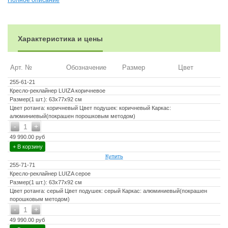
Полное описание
Характеристика и цены
Арт. №
Обозначение
Размер
Цвет
255-61-21
Кресло-реклайнер LUIZA коричневое
Размер(1 шт.): 63x77x92 см
Цвет ротанга: коричневый Цвет подушек: коричневый Каркас:
алюминиевый(покрашен порошковым методом)
-
+
1
49 990.00 руб
+ В корзину
Купить
255-71-71
Кресло-реклайнер LUIZA серое
Размер(1 шт.): 63x77x92 см
Цвет ротанга: серый Цвет подушек: серый Каркас: алюминиевый(покрашен
порошковым методом)
-
+
1
49 990.00 руб