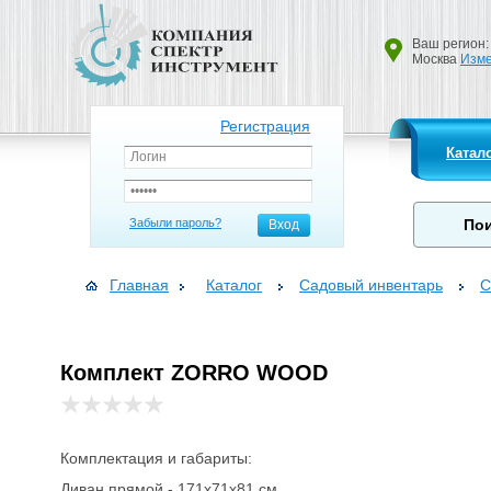
Ваш регион:
Москва
Изме
Регистрация
Катал
Забыли пароль?
Вход
Главная
Каталог
Садовый инвентарь
С
Комплект ZORRO WOOD
Комплектация и габариты:
Диван прямой - 171x71x81 см