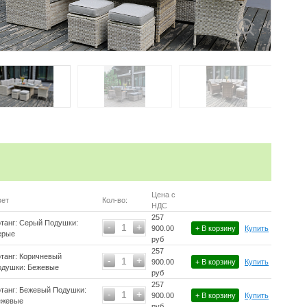
Цена с
вет
Кол-во:
НДС
257
танг: Серый Подушки:
-
+
1
900.00
+ В корзину
Купить
ерые
руб
257
танг: Коричневый
-
+
1
900.00
+ В корзину
Купить
одушки: Бежевые
руб
257
танг: Бежевый Подушки:
-
+
1
900.00
+ В корзину
Купить
ежевые
руб