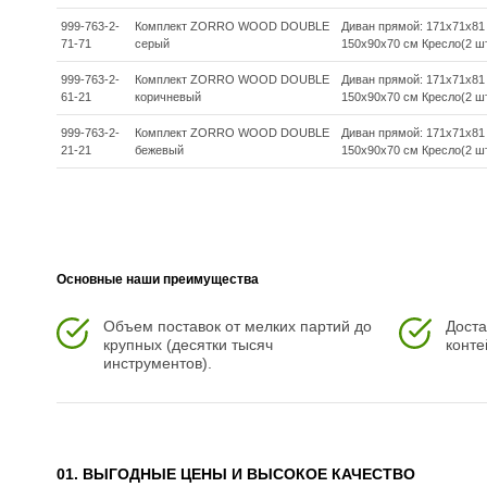
Цвет комплекта - Серый
999-763-2-
Комплект ZORRO WOOD DOUBLE
Диван прямой: 171х71х81 
71-71
серый
150х90х70 см Кресло(2 шт
Цвет подушек - Серый
999-763-2-
Комплект ZORRO WOOD DOUBLE
Диван прямой: 171х71х81 
Дополнительная информация:
61-21
коричневый
150х90х70 см Кресло(2 шт
Количество посадочных мест – 8-10 человек
999-763-2-
Комплект ZORRO WOOD DOUBLE
Диван прямой: 171х71х81 
Максимальная нагрузка на посадочное место - 150 кг
21-21
бежевый
150х90х70 см Кресло(2 шт
Чехлы съемные - да
Температурный режим - от -50?C до +50?C
Сочетается с комплектами бренда ROYAL FAMILY - GENRY
Накладки на ножки - да (пластиковые)
Основные наши преимущества
Категория ротанга - первичная
Объем поставок от мелких партий до
Доста
Держатели и крепления подушек зависят от поставки и не
крупных (десятки тысяч
конте
Гарантия и эксплуатация:
инструментов).
Гарантийный срок - 1 год
Эксплуатационный срок - 10 лет
Страна производитель - Китай
01. ВЫГОДНЫЕ ЦЕНЫ И ВЫСОКОЕ КАЧЕСТВО