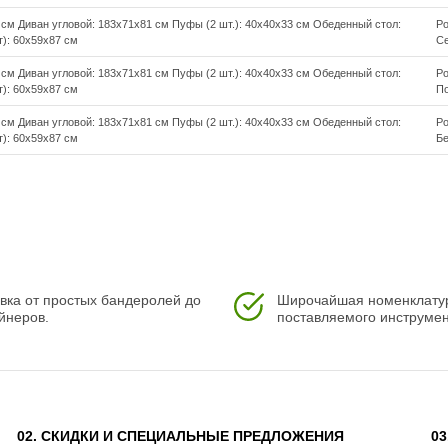
см Диван угловой: 183х71х81 см Пуфы (2 шт.): 40х40х33 см Обеденный стол:
Ро
): 60х59х87 см
С
см Диван угловой: 183х71х81 см Пуфы (2 шт.): 40х40х33 см Обеденный стол:
Ро
): 60х59х87 см
П
см Диван угловой: 183х71х81 см Пуфы (2 шт.): 40х40х33 см Обеденный стол:
Ро
): 60х59х87 см
Б
, ZOYA, KARL, GRAND VICKY, FIONA, VIOLETTA в сером цвете
вка от простых бандеролей до
Широчайшая номенклату
 являются неотъемлемой частью комплекта
йнеров.
поставляемого инструмен
02. СКИДКИ И СПЕЦИАЛЬНЫЕ ПРЕДЛОЖЕНИЯ
0