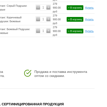
279
танг: Серый Подушки:
-
+
1
900.00
+ В корзину
Купить
ерые
руб
279
танг: Коричневый
-
+
1
900.00
+ В корзину
Купить
одушки: Бежевые
руб
279
танг: Бежевый Подушки:
-
+
1
900.00
+ В корзину
Купить
ежевые
руб
ра
Продажа и поставка инструмента
та.
оптом со скидками.
3. СЕРТИФИЦИРОВАННАЯ ПРОДУКЦИЯ