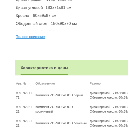
Диван угловой- 183x71x81 см
Кресло - 60х59х87 см
Обеденный стол - 150x90x70 см
Пуф (2 шт) - 40x40x33 см
Полное описание
Подушки под спину (7 шт) - 53х48х22 см
Подушки для сиденья (6 шт) - 60х10х56 см
Подушки для сиденья на кресло (1 шт) 47х7х44 см
Подушка для сиденья на пуф (2 шт) - 40х10х40 см
Характеристика и цены
Материалы:
Материал комплекта - искусственный ротанг (ручного плет
Арт. №
Обозначение
Размер
Материал каркаса – сталь, окрашенная порошковым мето
999-763-71-
Диван прямой 171х71х81 
Материал столешницы - закаленное стекло
Комплект ZORRO WOOD серый
71
Обеденное кресло: 60х59
Материал подлокотников кресла - поливуд (искуссвенное 
999-763-61-
Комплект ZORRO WOOD
Диван прямой 171х71х81 
Материал чехла на подушки - олефин (водоотталкивающая
21
коричневый
Обеденное кресло: 60х59
Материал наполнителя подушек под спину - синтетический
999-763-21-
Диван прямой 171х71х81 
Комплект ZORRO WOOD бежевый
21
Обеденное кресло: 60х59
Материал наполнителя подушек для сидения - поролон