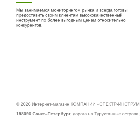
Мы занимаемся мониторингом рынка и всегда готовы
предоставить своим клиентам высококачественный
инструмент по более выгодным ценам относительно
конкурентов.
© 2026 Интернет-магазин КОМПАНИИ «СПЕКТР-ИНСТРУ
198096 Санкт–Петербург,
дорога на Турухтанные острова,
тел
+7 (812) 614-40-14
;
Время работы
: ПН - ЧТ: с 9-00 до 18-00; ПТ: с 9-00 до 17-