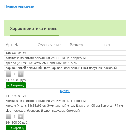
Материалы:
Полное описание
Материал каркаса – литой алюминий
Материал столешницы – алюминий
Материал чехла на подушки - олефин (водоотталкивающая
Характеристика и цены
ткань)
Материал наполнителя подушек для сидения - поролон
Арт. №
Обозначение
Размер
Цвет
Цвет комплекта - бронзовый
446-440-01-21
Цвет подушек – бежевый
Комплект из литого алюминия WILHELM на 2 персоны
Дополнительная информация:
Кресло (2 шт): 56х64х92 см Стол: 60х60х65,5 см
Каркас: литой алюминий Цвет каркаса: бронзовый Цвет подушек: бежевый
Количество посадочных мест – 2 человека
-
+
1
Максимальная нагрузка на посадочное место - 150 кг
74 900.00 руб
+ В корзину
Чехлы съемные – да
Купить
Накладки на ножки - да (пластиковые)
441-440-01-21
Комплект из литого алюминия WILHELM на 4 персоны
Держатели и крепления подушек зависят от поставки и не
Кресло (4 шт): 68х65х91 см Журнальный стол: Диаметр - 90 см Высота - 74 см
являются неотъемлемой частью комплекта
Цвет каркаса: бронзовый Цвет подушек: бежевый
Гарантийный срок - 1 год
-
+
1
144 900.00 руб
Эксплуатационный срок - 10 лет
+ В корзину