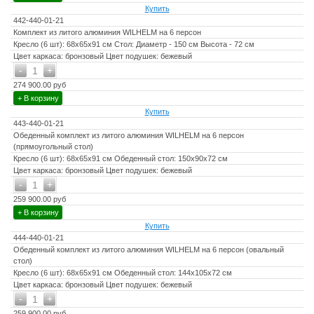
Страна производитель - Китай
Купить
442-440-01-21
Комплект из литого алюминия WILHELM на 6 персон
Кресло (6 шт): 68х65х91 см Стол: Диаметр - 150 см Высота - 72 см
Цвет каркаса: бронзовый Цвет подушек: бежевый
-
+
1
274 900.00 руб
+ В корзину
Купить
443-440-01-21
Обеденный комплект из литого алюминия WILHELM на 6 персон
(прямоугольный стол)
Кресло (6 шт): 68х65х91 см Обеденный стол: 150х90х72 см
Цвет каркаса: бронзовый Цвет подушек: бежевый
-
+
1
259 900.00 руб
+ В корзину
Купить
444-440-01-21
Обеденный комплект из литого алюминия WILHELM на 6 персон (овальный
стол)
Кресло (6 шт): 68х65х91 см Обеденный стол: 144х105х72 см
Цвет каркаса: бронзовый Цвет подушек: бежевый
-
+
1
259 900.00 руб