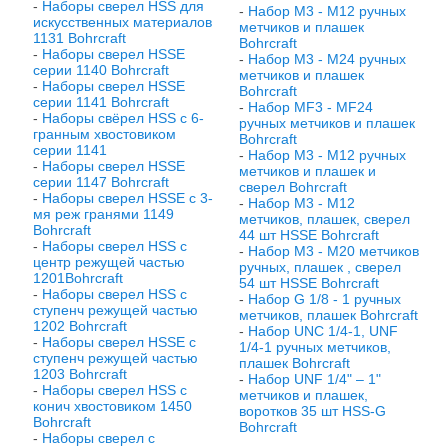
-
Наборы сверел HSS для
-
Набор М3 - М12 ручных
искусственных материалов
метчиков и плашек
1131 Bohrcraft
Bohrcraft
-
Наборы сверел HSSE
-
Набор М3 - М24 ручных
серии 1140 Bohrcraft
метчиков и плашек
-
Наборы сверел HSSE
Bohrcraft
серии 1141 Bohrcraft
-
Набор МF3 - МF24
-
Наборы свёрел HSS с 6-
ручных метчиков и плашек
гранным хвостовиком
Bohrcraft
серии 1141
-
Набор М3 - М12 ручных
-
Наборы сверел HSSE
метчиков и плашек и
серии 1147 Bohrcraft
сверел Bohrcraft
-
Наборы сверел HSSE с 3-
-
Набор М3 - М12
мя реж гранями 1149
метчиков, плашек, сверел
Bohrcraft
44 шт HSSE Bohrcraft
-
Наборы сверел HSS с
-
Набор М3 - М20 метчиков
центр режущей частью
ручных, плашек , сверел
1201Bohrcraft
54 шт HSSE Bohrcraft
-
Наборы сверел HSS с
-
Набор G 1/8 - 1 ручных
ступенч режущей частью
метчиков, плашек Bohrcraft
1202 Bohrcraft
-
Набор UNC 1/4-1, UNF
-
Наборы сверел HSSE с
1/4-1 ручных метчиков,
ступенч режущей частью
плашек Bohrcraft
1203 Bohrcraft
-
Набор UNF 1/4" – 1"
-
Наборы сверел HSS с
метчиков и плашек,
конич хвостовиком 1450
воротков 35 шт HSS-G
Bohrcraft
Bohrcraft
-
Наборы сверел с