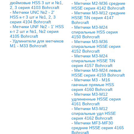
дюймовые HSS 3 шт и №1,
-
Метчики М2-М36 средние
2, 3 серия 4103 Bohrcraft
HSSE серия 4142 Bohrcraft
-
Метчики UNC №2 - 2'
-
Метчики М3-М12 средние
HSS к-т 3 шт и №1, 2, 3
HSSE TiN серия 4147
серия 4104 Bohrcraft
Bohrcraft
-
Метчики UNF №2 - 1' HSS
-
Метчики М3-М24
к-т 2 шт и №1, №2 серия
спиральные HSS серия
4105 Bohrcraft
4150 Bohrcraft
-
Удлинители для метчиков
-
Метчики М3-М36
М1 - М33 Bohrcraft
спиральные HSSE серия
4152 Bohrcraft
-
Метчики М3-М24
спиральные HSSE TiN
серия 4157 Bohrcraft
-
Метчики М3-М24 левые
HSSE серия 4159 Bohrcraft
-
Метчики М3 - М16
гаечные прямые HSS
серия 4160 Bohrcraft
-
Метчики М3-М12
удлиненные HSSE серия
4161 Bohrcraft
-
Метчики М3-М12
спиральные удл HSSE
серия 4162 Bohrcraft
-
Метчики МF3-МF30
средние HSSE серия 4165
Bohrcraft