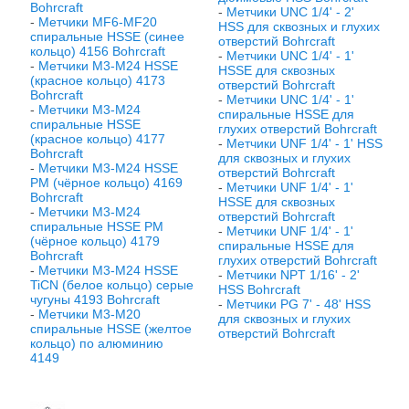
Bohrcraft
-
Метчики UNC 1/4' - 2'
-
Метчики МF6-МF20
HSS для сквозных и глухих
спиральные HSSE (синее
отверстий Bohrcraft
кольцо) 4156 Bohrcraft
-
Метчики UNC 1/4' - 1'
-
Метчики М3-М24 HSSE
HSSE для сквозных
(красное кольцо) 4173
отверстий Bohrcraft
Bohrcraft
-
Метчики UNC 1/4' - 1'
-
Метчики М3-М24
спиральные HSSE для
спиральные HSSE
глухих отверстий Bohrcraft
(красное кольцо) 4177
-
Метчики UNF 1/4' - 1' HSS
Bohrcraft
для сквозных и глухих
-
Метчики М3-М24 HSSE
отверстий Bohrcraft
PM (чёрное кольцо) 4169
-
Метчики UNF 1/4' - 1'
Bohrcraft
HSSE для сквозных
-
Метчики М3-М24
отверстий Bohrcraft
спиральные HSSE PM
-
Метчики UNF 1/4' - 1'
(чёрное кольцо) 4179
спиральные HSSE для
Bohrcraft
глухих отверстий Bohrcraft
-
Метчики М3-М24 HSSE
-
Метчики NPT 1/16' - 2'
TiCN (белое кольцо) серые
HSS Bohrcraft
чугуны 4193 Bohrcraft
-
Метчики PG 7' - 48' HSS
-
Метчики М3-М20
для сквозных и глухих
спиральные HSSE (желтое
отверстий Bohrcraft
кольцо) по алюминию
4149