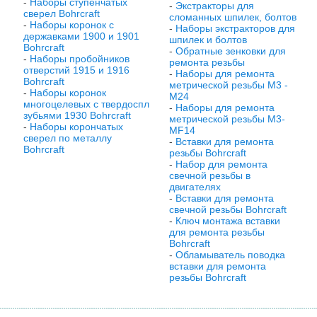
-
Наборы ступенчатых
-
Экстракторы для
сверел Bohrcraft
сломанных шпилек, болтов
-
Наборы коронок с
-
Наборы экстракторов для
державками 1900 и 1901
шпилек и болтов
Bohrcraft
-
Обратные зенковки для
-
Наборы пробойников
ремонта резьбы
отверстий 1915 и 1916
-
Наборы для ремонта
Bohrcraft
метрической резьбы M3 -
-
Наборы коронок
M24
многоцелевых с твердоспл
-
Наборы для ремонта
зубьями 1930 Bohrcraft
метрической резьбы М3-
-
Наборы корончатых
MF14
сверел по металлу
-
Вставки для ремонта
Bohrcraft
резьбы Bohrcraft
-
Набор для ремонта
свечной резьбы в
двигателях
-
Вставки для ремонта
свечной резьбы Bohrcraft
-
Ключ монтажа вставки
для ремонта резьбы
Bohrcraft
-
Обламыватель поводка
вставки для ремонта
резьбы Bohrcraft