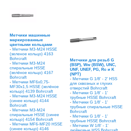
Метчики машинные
маркированные
цветными кольцами
-
Метчики М3-М24 HSSE
(зеленое кольцо) 4163
Bohrcraft
Метчики для резьб G
-
Метчики М3-М24
(BSP), Ww (BSW), UNC,
спиральные HSSE
UNF, UNEF, PG, Rc и K
(зелёное кольцо) 4167
(NPT)
Bohrcraft
-
Метчики G 1/8' - 2' HSS
-
Метчики МF6x0,75-
для сквозных и глухих
МF30x1,5 HSSE (зелёное
отверстий Bohrcraft
кольцо) 4139 Bohrcraft
-
Метчики G 1/8' - 1'
-
Метчики М3-М24 HSSE
трубные HSSE Bohrcraft
(синее кольцо) 4144
-
Метчики G 1/8' - 1'
Bohrcraft
трубные спиральные HSSE
-
Метчики М3-М24
Bohrcraft
спиральные HSSE (синее
-
Метчики G 1/8' - 1'
кольцо) 4154 Bohrcraft
трубные HSSE Bohrcraft
-
Метчики МF6-МF20 HSSE
-
Метчики W 1/8' - 1'
(синее кольцо) 4146
дюймовые HSS Bohrcraft