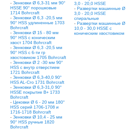
-
Зенковки Ø 6,3-31 мм 90°
3,0 - 20,0 HSSE
HSSE 90° порошковые
-
Развертки машинные Ø
1714 Bohrcraft
3,0 - 20,0 HSSE
-
Зенковки Ø 6,3 -20,5 мм
спиральные
90° HSS удлиненные 1703
-
Развертки машинные Ø
Bohrcraft
10,0 - 30,0 HSSE с
-
Зенковки Ø 15 - 80 мм
коническим хвостовиком
90° HSS с коническим
хвост 1704 Bohrcraft
-
Зенковки Ø 6,3 -20,5 мм
90° HSS с 6-ти гр
хвостовиком 1705 Bohrcraft
-
Зенковки Ø 2 -30 мм 90°
HSS с внутр отверстием
1721 Bohrcraft
-
Зенковки Ø 6,3-40,0 90°
HSS AL-Cro 1731 Bohrcraft
-
Зенковки Ø 6,3-31,0 90°
HSSE покрытие B+ 1733
Bohrcraft
-
Цековки Ø 6 - 20 мм 180°
HSS серий 1706-1708 и
1716-1718 Bohrcraft
-
Зенковки Ø 10,4 - 25 мм
90° HSS ручные 1820
Bohrcraft