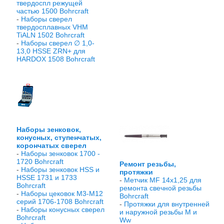
твердоспл режущей
частью 1500 Bohrcraft
-
Наборы сверел
твердосплавных VHM
TiALN 1502 Bohrcraft
-
Наборы сверел ∅ 1,0-
13,0 HSSE ZRN+ для
HARDOX 1508 Bohrcraft
Наборы зенковок,
конусных, ступенчатых,
корончатых сверел
-
Наборы зенковок 1700 -
1720 Bohrcraft
Ремонт резьбы,
-
Наборы зенковок HSS и
протяжки
HSSE 1731 и 1733
-
Метчик MF 14x1,25 для
Bohrcraft
ремонта свечной резьбы
-
Наборы цековок М3-М12
Bohrcraft
серий 1706-1708 Bohrcraft
-
Протяжки для внутренней
-
Наборы конусных сверел
и наружной резьбы М и
Bohrcraft
Ww