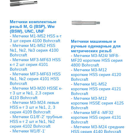
Метчики комплектные
резьб М, G (BSP), Ww
(BSW), UNC, UNF
-
Метчики М1-М52 HSS к-т
3 шт серия 4100 Bohrcraft
Метчики машинные и
-
Метчики М1-М52 HSS
ручные одинарные для
№1, №2, №3 серия 4100
метрических резьб
Bohrcraft
-
Метчики М3-М24/ MF8-
-
Метчики MF3-MF63 HSS
MF20 короткие HSS серия
к-т 2 шт серия 4101
4800 Bohrcraft
Bohrcraft
-
Метчики М3-М12
-
Метчики MF3-MF63 HSS
короткие HSS серия 4120
№1, №2 серия 4101 HSS
Bohrcraft
Bohrcraft
-
Метчики М1-М52
-
Метчики М3-М20 HSSE к-
короткие HSS серия 4121
т 3 шт и №1, 2,3 серия
Bohrcraft
4110 Bohrcraft
-
Метчики М3-М12
-
Метчики М3-М24 левые
короткие HSSE серия 4125
HSS к-т 3 шт и №1, 2, 3
Bohrcraft
серия 4109 Bohrcraft
-
Метчики МF4 -МF32
-
Метчики G1/8'-2' трубные
короткие HSS серия 4131
HSS к-т 2 шт и №1, №2
Bohrcraft
серия 4102 Bohrcraft
-
Метчики М3-М24 средние
-
Метчики W1/8'-1'
HSS серия 4140 Bohrcraft