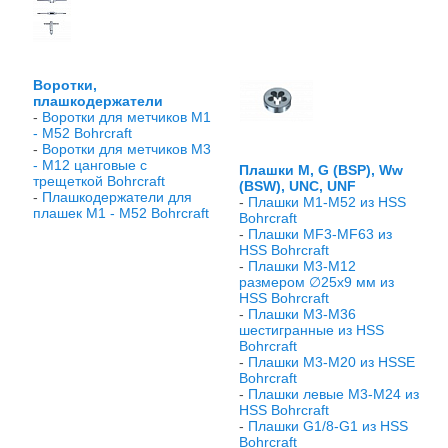
Воротки,
плашкодержатели
-
Воротки для метчиков М1
- М52 Bohrcraft
-
Воротки для метчиков M3
- M12 цанговые с
Плашки M, G (BSP), Ww
трещеткой Bohrcraft
(BSW), UNC, UNF
-
Плашкодержатели для
-
Плашки M1-М52 из HSS
плашек М1 - М52 Bohrcraft
Bohrcraft
-
Плашки MF3-MF63 из
HSS Bohrcraft
-
Плашки M3-М12
размером ∅25х9 мм из
HSS Bohrcraft
-
Плашки M3-М36
шестигранные из HSS
Bohrcraft
-
Плашки М3-М20 из HSSE
Bohrcraft
-
Плашки левые М3-М24 из
HSS Bohrcraft
-
Плашки G1/8-G1 из HSS
Bohrcraft