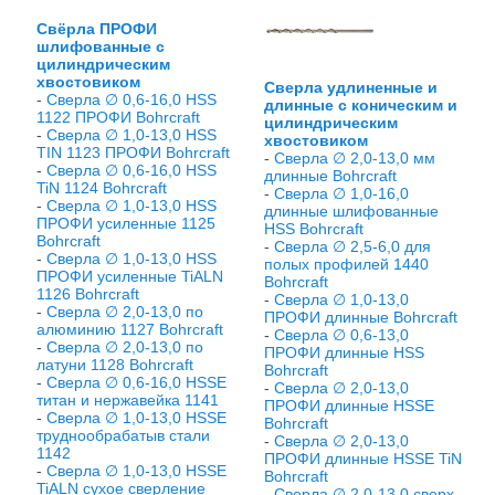
Свёрла ПРОФИ
шлифованные с
цилиндрическим
хвостовиком
Сверла удлиненные и
-
Сверла ∅ 0,6-16,0 HSS
длинные с коническим и
1122 ПРОФИ Bohrcraft
цилиндрическим
-
Сверла ∅ 1,0-13,0 HSS
хвостовиком
TIN 1123 ПРОФИ Bohrcraft
-
Сверла ∅ 2,0-13,0 мм
-
Сверла ∅ 0,6-16,0 HSS
длинные Bohrcraft
TiN 1124 Bohrcraft
-
Сверла ∅ 1,0-16,0
-
Сверла ∅ 1,0-13,0 HSS
длинные шлифованные
ПРОФИ усиленные 1125
HSS Bohrcraft
Bohrcraft
-
Сверла ∅ 2,5-6,0 для
-
Сверла ∅ 1,0-13,0 HSS
полых профилей 1440
ПРОФИ усиленные TiALN
Bohrcraft
1126 Bohrcraft
-
Сверла ∅ 1,0-13,0
-
Сверла ∅ 2,0-13,0 по
ПРОФИ длинные Bohrcraft
алюминию 1127 Bohrcraft
-
Сверла ∅ 0,6-13,0
-
Сверла ∅ 2,0-13,0 по
ПРОФИ длинные HSS
латуни 1128 Bohrcraft
Bohrcraft
-
Сверла ∅ 0,6-16,0 HSSE
-
Сверла ∅ 2,0-13,0
титан и нержавейка 1141
ПРОФИ длинные HSSE
-
Сверла ∅ 1,0-13,0 HSSE
Bohrcraft
труднообрабатыв стали
-
Сверла ∅ 2,0-13,0
1142
ПРОФИ длинные HSSE TiN
-
Сверла ∅ 1,0-13,0 HSSE
Bohrcraft
TiALN сухое сверление
-
Сверла ∅ 2,0-13,0 сверх