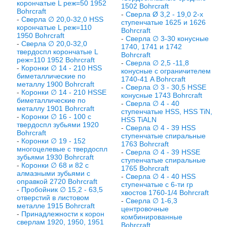
корончатые L реж=50 1952
1502 Bohrcraft
Bohrcraft
-
Сверла Ø 3,2 - 19,0 2-х
-
Сверла ∅ 20,0-32,0 HSS
ступенчатые 1625 и 1626
корончатые L реж=110
Bohrcraft
1950 Bohrcraft
-
Сверла ∅ 3-30 конусные
-
Сверла ∅ 20,0-32,0
1740, 1741 и 1742
твердоспл корончатые L
Bohrcraft
реж=110 1952 Bohrcraft
-
Сверла ∅ 2,5 -11,8
-
Коронки ∅ 14 - 210 HSS
конусные с ограничителем
биметаллические по
1740-41 A Bohrcraft
металлу 1900 Bohrcraft
-
Сверла ∅ 3 - 30,5 HSSE
-
Коронки ∅ 14 - 210 HSSE
конусные 1743 Bohrcraft
биметаллические по
-
Сверла ∅ 4 - 40
металлу 1901 Bohrcraft
ступенчатые HSS, HSS TiN,
-
Коронки ∅ 16 - 100 с
HSS TiALN
твердоспл зубьями 1920
-
Сверла ∅ 4 - 39 HSS
Bohrcraft
ступенчатые спиральные
-
Коронки ∅ 19 - 152
1763 Bohrcraft
многоцелевые с твердоспл
-
Сверла ∅ 4 - 39 HSSE
зубьями 1930 Bohrcraft
ступенчатые спиральные
-
Коронки ∅ 68 и 82 с
1765 Bohrcraft
алмазными зубьями с
-
Сверла ∅ 4 - 40 HSS
оправкой 2720 Bohrcraft
ступенчатые с 6-ти гр
-
Пробойник ∅ 15,2 - 63,5
хвостов 1760-1/4 Bohrcraft
отверстий в листовом
-
Сверла ∅ 1-6,3
металле 1915 Bohrcraft
центровочные
-
Принадлежности к корон
комбинированные
сверлам 1920, 1950, 1951
Bohrcraft