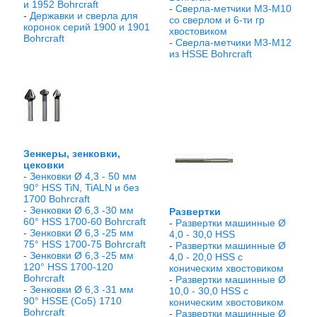
и 1952 Bohrcraft
-
Сверла-метчики М3-М10
-
Державки и сверла для
со сверлом и 6-ти гр
коронок серий 1900 и 1901
хвостовиком
Bohrcraft
-
Сверла-метчики М3-М12
из HSSE Bohrcraft
Зенкеры, зенковки,
цековки
-
Зенковки Ø 4,3 - 50 мм
90° HSS TiN, TiALN и без
1700 Bohrcraft
-
Зенковки Ø 6,3 -30 мм
Развертки
60° HSS 1700-60 Bohrcraft
-
Развертки машинные Ø
-
Зенковки Ø 6,3 -25 мм
4,0 - 30,0 HSS
75° HSS 1700-75 Bohrcraft
-
Развертки машинные Ø
-
Зенковки Ø 6,3 -25 мм
4,0 - 20,0 HSS с
120° HSS 1700-120
коническим хвостовиком
Bohrcraft
-
Развертки машинные Ø
-
Зенковки Ø 6,3 -31 мм
10,0 - 30,0 HSS с
90° HSSE (Co5) 1710
коническим хвостовиком
Bohrcraft
-
Развертки машинные Ø